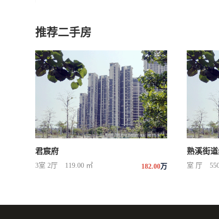
推荐二手房
君宸府
熟溪街道
3室 2厅
119.00 ㎡
室 厅
55
182.00
万