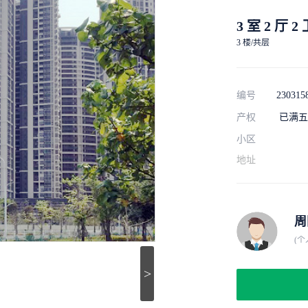
3 室 2 厅 2
3 楼/共层
编号
230315
产权
已满五
小区
地址
周
(个
>