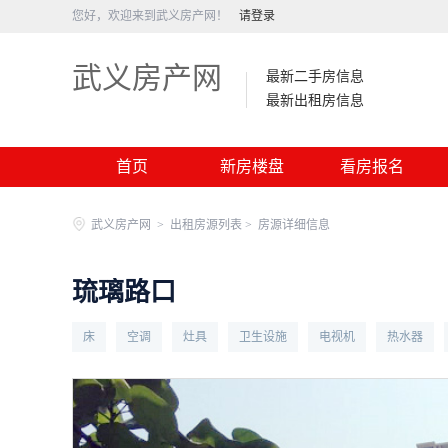
您好，欢迎来到武义房产网！
请登录
武义房产网
最新二手房信息
最新出租房信息
首页
新房楼盘
看房报名
武义房产网
>
出租房源列表 >
房源详细信息
琉璃路口
床
空调
灶具
卫生设施
电视机
热水器