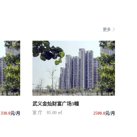
更多
武义金灿财富广场3幢
室 厅
85.00 ㎡
330.0
元/月
2500.0
元/月