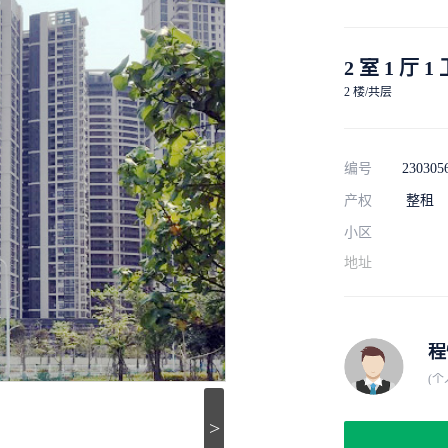
2 室 1 厅 1
2 楼/共层
编号
230305
产权
整租
小区
地址
程
(个
>